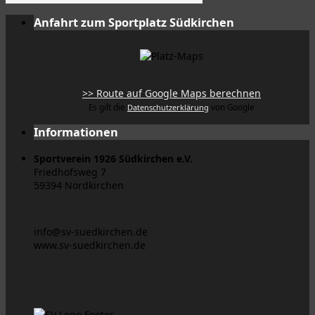
Anfahrt zum Sportplatz Südkirchen
>> Route auf Google Maps berechnen
Es gilt die
Datenschutzerklärung
von Google
Informationen
Sportverein 1926 Südkirchen e.V.
Friedhofsweg 7
59394 Nordkirchen
info@sv-suedkirchen.de
www.sv-suedkirchen.de