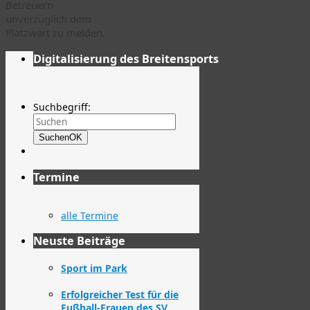
Betreuern
unverzüglich dem
Platzwart zu melden.
Digitalisierung des Breitensports
Suchbegriff:
Suchen
OK
Termine
alle Termine
Neuste Beiträge
Sport im Park
Erfolgreicher Test für die
Fußball-Frauen des SV