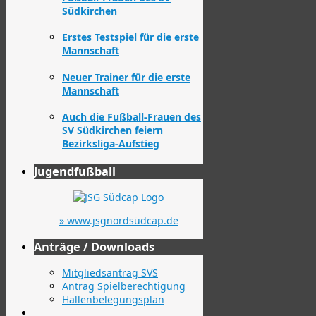
Südkirchen
Erstes Testspiel für die erste
Mannschaft
Neuer Trainer für die erste
Mannschaft
Auch die Fußball-Frauen des
SV Südkirchen feiern
Bezirksliga-Aufstieg
Jugendfußball
» www.jsgnordsüdcap.de
Anträge / Downloads
Mitgliedsantrag SVS
Antrag Spielberechtigung
Hallenbelegungsplan