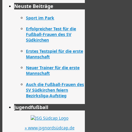
Neuste Beiträge
Sport im Park
Erfolgreicher Test für die
Fußball-Frauen des SV
Südkirchen
Erstes Testspiel für die erste
Mannschaft
Neuer Trainer für die erste
Mannschaft
Auch die Fußball-Frauen des
SV Südkirchen feiern
Bezirksliga-Aufstieg
Jugendfußball
» www.jsgnordsüdcap.de