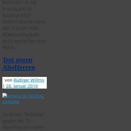
Rückkehr in die
Kreisliga A ist.
Ausdrücklich
betont wurde, dass
der Frauen- und
Mädchenfußball
auch weiterhin eine
hohe ...
Test gegen
AlteHerren
von
Rüdiger Willms
|
28. Januar 2016
Zu einem Testspiel
gegen die SV-
AltenHerren trafen