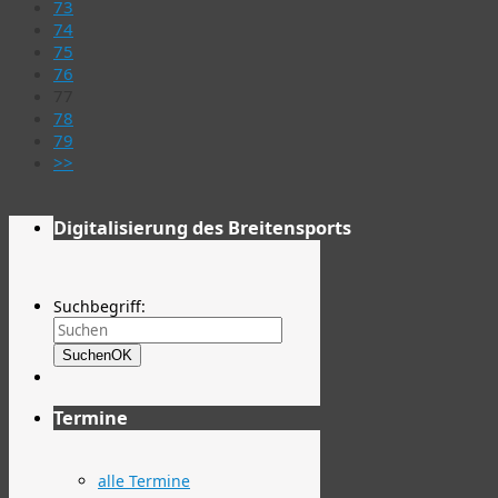
73
74
75
76
77
78
79
>>
Digitalisierung des Breitensports
Suchbegriff:
Suchen
OK
Termine
alle Termine