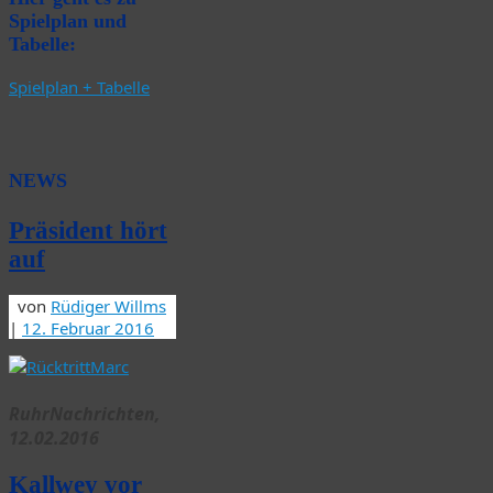
Spielplan und
Tabelle:
Spielplan + Tabelle
NEWS
Präsident hört
auf
von
Rüdiger Willms
|
12. Februar 2016
RuhrNachrichten,
12.02.2016
Kallwey vor