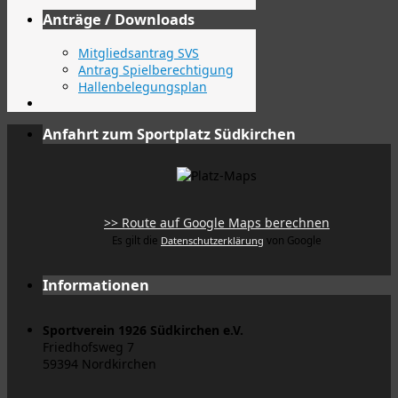
Anträge / Downloads
Mitgliedsantrag SVS
Antrag Spielberechtigung
Hallenbelegungsplan
Anfahrt zum Sportplatz Südkirchen
>> Route auf Google Maps berechnen
Es gilt die
Datenschutzerklärung
von Google
Informationen
Sportverein 1926 Südkirchen e.V.
Friedhofsweg 7
59394 Nordkirchen