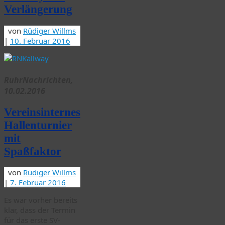
Verlängerung
von
Rüdiger Willms
|
10. Februar 2016
RuhrNachrichten,
10.02.2016
Vereinsinternes
Hallenturnier
mit
Spaßfaktor
von
Rüdiger Willms
|
7. Februar 2016
Es war vorher bereits
klar, dass der Termin
für das erste SV-