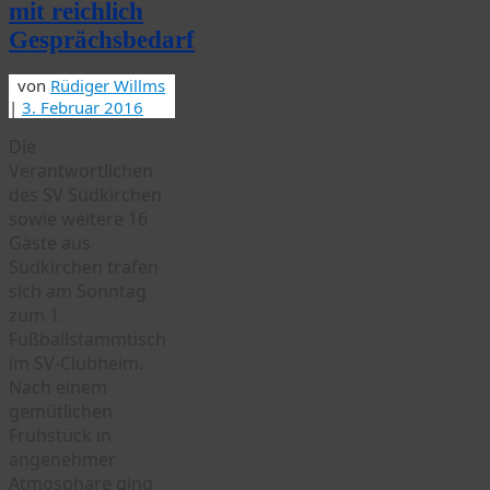
mit reichlich
Gesprächsbedarf
von
Rüdiger Willms
|
3. Februar 2016
Die
Verantwortlichen
des SV Südkirchen
sowie weitere 16
Gäste aus
Südkirchen trafen
sich am Sonntag
zum 1.
Fußballstammtisch
im SV-Clubheim.
Nach einem
gemütlichen
Frühstück in
angenehmer
Atmosphäre
ging