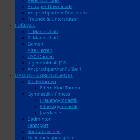
Vereinschronik
Anträge/ Downloads
Ansprechpartner Präsidium
Freunde & Unterstützer
FUßBALL
1. Mannschaft
2. Mannschaft
Damen
Alte Herren
Ü30-Damen
Jugendfußball JSG
Ansprechpartner Fußball
HALLEN- & BREITENSPORT
Kinderturnen
Eltern-Kind-Turnen
Gymnastik / Fitness
Frauengymnastik
Fitnessgymnastik
Jazzdance
Badminton
Tanzsport
Sportabzeichen
Hallenbelegungsplan