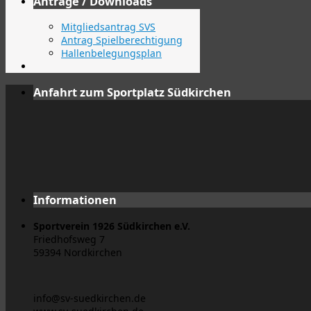
Anträge / Downloads
Mitgliedsantrag SVS
Antrag Spielberechtigung
Hallenbelegungsplan
Anfahrt zum Sportplatz Südkirchen
Informationen
Sportverein 1926 Südkirchen e.V.
Friedhofsweg 7
59394 Nordkirchen
info@sv-suedkirchen.de