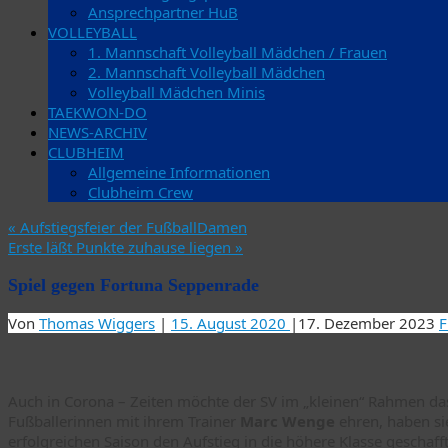
Ansprechpartner HuB
VOLLEYBALL
1. Mannschaft Volleyball Mädchen / Frauen
2. Mannschaft Volleyball Mädchen
Volleyball Mädchen Minis
TAEKWON-DO
NEWS-ARCHIV
CLUBHEIM
Allgemeine Informationen
Clubheim Crew
«
Aufstiegsfeier der FußballDamen
Erste läßt Punkte zuhause liegen
»
Spiel gegen Fortuna Seppenrade
Von
Thomas Wiggers
|
15. August 2020
|
17. Dezember 2023
F
Auch in Corona – Zeiten möchte der SV im „kleinen“ Rahmen da
Fußballerinnen mit ihrem Trainer
Marc Wenge
ehren, haben si
erfolgreichen Saison den Aufstieg in die höhere Klasse geschafft