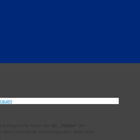
rauen
s erfolgreiche Team der
SG „SüdSe“
der
e doch nach einer anstrengenden, aber auch
.