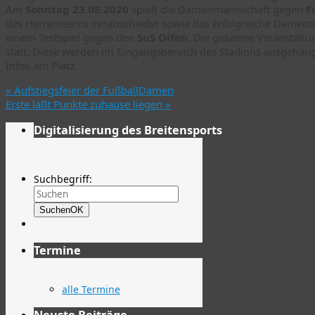
Am
Sonntag 23.08.2020
spielt die Damenmannschaft gegen
F
des Herrenteams verabschiedet sowie das erfolgreiche Damen
einem Testspiel gegen den
SuS Olfen
. Die gesamte Veranstaltu
statt. Diese werden im Eingangsbereich des Stadions ausgehängt
Infos am Platz.
«
Aufstiegsfeier der FußballDamen
Erste läßt Punkte zuhause liegen
»
Digitalisierung des Breitensports
Suchbegriff:
Suchen
OK
Termine
alle Termine