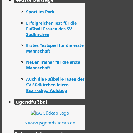
Neuste Beiträge
Sport im Park
Erfolgreicher Test für die
Fußball-Frauen des SV
Südkirchen
Erstes Testspiel für die erste
Mannschaft
Neuer Trainer für die erste
Mannschaft
Auch die Fußball-Frauen des
SV Südkirchen feiern
Bezirksliga-Aufstieg
Jugendfußball
» www.jsgnordsüdcap.de