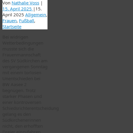
Von
Nathalie Voss
|
15. April 2025
|
15.
April 2025
Allgemein
,
Frauen
,
Fußball
,
Startseite
Bei widrigen
Wetterbedingungen
musste sich die
Frauenmannschaft
des SV Südkirchen am
vergangenen Sonntag
mit einem torlosen
Unentschieden bei
BW Aasee 2
begnügen. Trotz
starker Phasen und
einer kontroversen
Schiedsrichterentscheidung
gelang es den
Südkirchenerinnen
nicht, den erhofften
Dreier einzufahren.