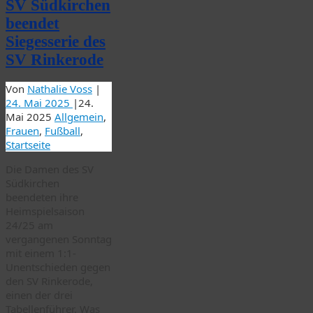
SV Südkirchen
beendet
Siegesserie des
SV Rinkerode
Von
Nathalie Voss
|
24. Mai 2025
|
24.
Mai 2025
Allgemein
,
Frauen
,
Fußball
,
Startseite
Die Damen des SV
Südkirchen
beendeten ihre
Heimspielsaison
24/25 am
vergangenen Sonntag
mit einem 1:1-
Unentschieden gegen
den SV Rinkerode,
einen der drei
Tabellenführer. Was