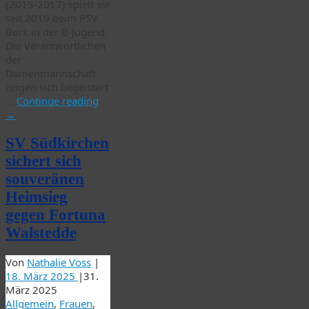
(2015-2017) spielt sie
seit 2019 beim PSV
Bork in der B-Jugend.
Die Verantwortlichen
der
Damenmannschaft
zeigen sich begeistert
…
Continue reading
→
SV Südkirchen
sichert sich
souveränen
Heimsieg
gegen Fortuna
Walstedde
Von
Nathalie Voss
|
18. März 2025
|
31.
März 2025
Allgemein
,
Frauen
,