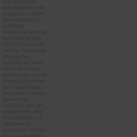
und spielten fast
ausschließlich in der
gegnerischen Hälfte.
Wir erspielten uns
zahlreiche
Torchancen, doch der
Ball wollte einfach
nicht ins Netz. Auch
nach der Pause blieb
das Spiel fast
einseitig, wir waren
weiter am Drücker
und drängten auf die
Führung. Die Konter
von Cappenbergs
Seite konnte unsere
Abwehr inkl.
Torhüterin sehr gut
unterbrechen. Zwei
Mal scheiterten wir
insgesamt am
Aluminium, mehrfach
am gut aufgelegten