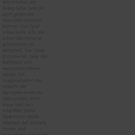
entschieden, ein
Beleg dafür, dass sie
auch gegen die
Favoriten bestehen
können. Das Spiel
entwickelte sich, wie
schon das Hinspiel,
größtenteils im
Mittelfeld. Die Gäste
dominierten zwar den
Ballbesitz und
versuchten immer
wieder mit
Diagonalbällen die
Abwehr der
Gastgeberinnen zu
überspielen, doch
diese hielt den
Angriffen stand.
Südkirchen setzte
dagegen auf schnelle
Konter und
erarbeitete sich so die