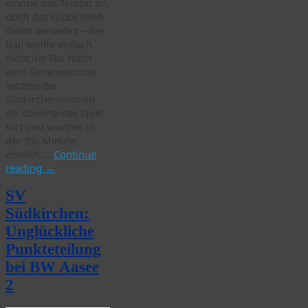
einmal das Tempo an,
doch das Glück blieb
ihnen verwehrt – der
Ball wollte einfach
nicht ins Tor. Nach
dem Seitenwechsel
setzten die
Südkirchenerinnen
ihr dominantes Spiel
fort und wurden in
der 59. Minute
endlich …
Continue
reading
→
SV
Südkirchen:
Unglückliche
Punkteteilung
bei BW Aasee
2