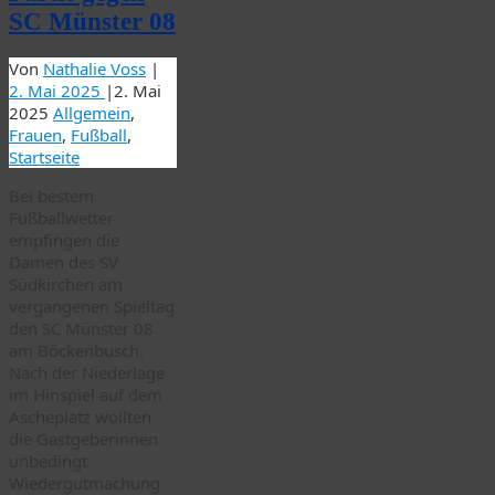
SC Münster 08
Von
Nathalie Voss
|
2. Mai 2025
|
2. Mai
2025
Allgemein
,
Frauen
,
Fußball
,
Startseite
Bei bestem
Fußballwetter
empfingen die
Damen des SV
Südkirchen am
vergangenen Spieltag
den SC Münster 08
am Böckenbusch.
Nach der Niederlage
im Hinspiel auf dem
Ascheplatz wollten
die Gastgeberinnen
unbedingt
Wiedergutmachung