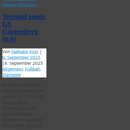
Neuere Beiträge
»
Testspiel gegen
GS
Cappenberg
(0:0)
Von
Nathalie Voss
|
6. September 2025
|
6. September 2025
Allgemein
,
Fußball
,
Startseite
In einem intensiven
Testspiel trennten wir
uns torlos 0:0 von GS
Cappenberg.
Besonders in der
ersten Halbzeit
zeigten wir eine sehr
dominante Leistung