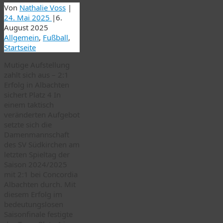
Von
Nathalie Voss
|
24. Mai 2025
|
6.
August 2025
Allgemein
,
Fußball
,
Startseite
Mutige Aufstellung
zahlt sich aus – 2:1
Erfolg in Albachten
sichert Platz 4 In
einem taktisch
veränderten Aufgebot
setzte sich die
Damenmannschaft
des SV Südkirchen am
letzten Spieltag der
Saison 2024/2025
mit 2:1 bei Concordia
Albachten durch. Mit
diesem Erfolg im
bedeutungslosen
Saisonfinale festigte