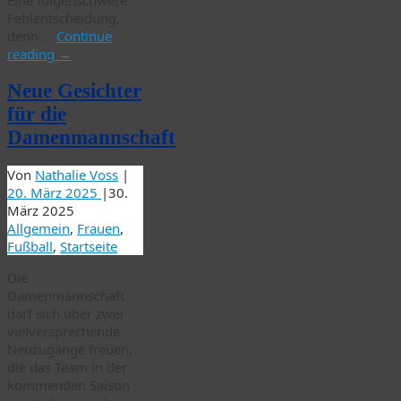
Eine folgenschwere
Fehlentscheidung,
denn …
Continue
reading
→
Neue Gesichter
für die
Damenmannschaft
Von
Nathalie Voss
|
20. März 2025
|
30.
März 2025
Allgemein
,
Frauen
,
Fußball
,
Startseite
Die
Damenmannschaft
darf sich über zwei
vielversprechende
Neuzugänge freuen,
die das Team in der
kommenden Saison