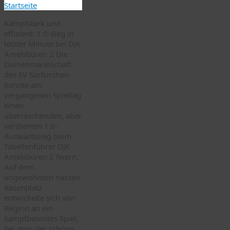
Startseite
Kampfstark und
effizient: 1:0-Sieg in
letzter Minute bei DJK
Amelsbüren 2 Die
Damenmannschaft
des SV Südkirchen
konnte am
vergangenen Spieltag
einen
überraschenden, aber
verdienten 1:0-
Auswärtssieg beim
Tabellenführer DJK
Amelsbüren 2 feiern.
Auf dem
ungewohnten nassen
Rasenplatz
entwickelte sich von
Beginn an ein
kampfbetontes Spiel,
bei dem der schöne