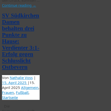
den Druck, konnten …
Continue reading
→
SV Südkirchen
Damen
behalten drei
Punkte zu
Hause:
Verdienter 3:1-
Erfolg gegen
Schlusslicht
Ostbevern
Von
Nathalie Voss
|
15. April 2025
|
15.
April 2025
Allgemein
,
Frauen
,
Fußball
,
Startseite
Die
Damenmannschaft