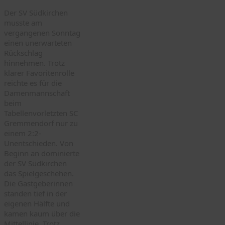
Der SV Südkirchen
musste am
vergangenen Sonntag
einen unerwarteten
Rückschlag
hinnehmen. Trotz
klarer Favoritenrolle
reichte es für die
Damenmannschaft
beim
Tabellenvorletzten SC
Gremmendorf nur zu
einem 2:2-
Unentschieden. Von
Beginn an dominierte
der SV Südkirchen
das Spielgeschehen.
Die Gastgeberinnen
standen tief in der
eigenen Hälfte und
kamen kaum über die
Mittellinie. Trotz