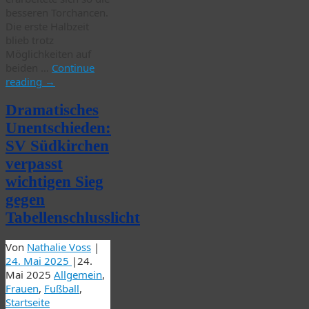
besseren Torchancen.
Die erste Halbzeit
blieb trotz
Möglichkeiten auf
beiden …
Continue
reading
→
Dramatisches
Unentschieden:
SV Südkirchen
verpasst
wichtigen Sieg
gegen
Tabellenschlusslicht
Von
Nathalie Voss
|
24. Mai 2025
|
24.
Mai 2025
Allgemein
,
Frauen
,
Fußball
,
Startseite