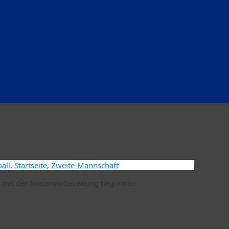
all
,
Startseite
,
Zweite-Mannschaft
t mit der Saisonvorbereitung begonnen.