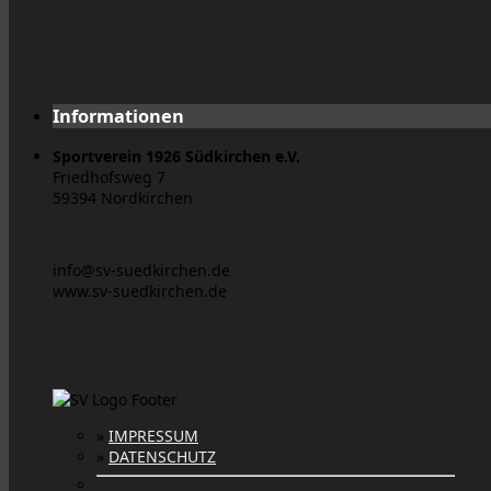
Informationen
Sportverein 1926 Südkirchen e.V.
Friedhofsweg 7
59394 Nordkirchen
info@sv-suedkirchen.de
www.sv-suedkirchen.de
»
IMPRESSUM
»
DATENSCHUTZ