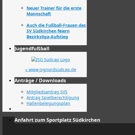
Neuer Trainer für die erste
Mannschaft
Auch die Fußball-Frauen des
SV Südkirchen feiern
Bezirksliga-Aufstieg
Jugendfußball
» www.jsgnordsüdcap.de
Anträge / Downloads
Mitgliedsantrag SVS
Antrag Spielberechtigung
Hallenbelegungsplan
Anfahrt zum Sportplatz Südkirchen