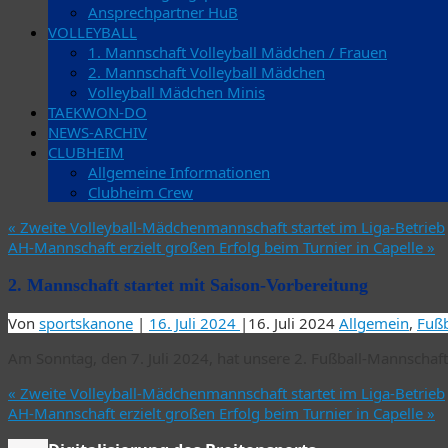
Ansprechpartner HuB
VOLLEYBALL
1. Mannschaft Volleyball Mädchen / Frauen
2. Mannschaft Volleyball Mädchen
Volleyball Mädchen Minis
TAEKWON-DO
NEWS-ARCHIV
CLUBHEIM
Allgemeine Informationen
Clubheim Crew
«
Zweite Volleyball-Mädchenmannschaft startet im Liga-Betrieb
AH-Mannschaft erzielt großen Erfolg beim Turnier in Capelle
»
2. Mannschaft startet mit Saison-Vorbereitung
Von
sportskanone
|
16. Juli 2024
|
16. Juli 2024
Allgemein
,
Fußb
Am Sonntag, den 7. Juli 2024, hat unsere 2. Fußball-Mannschaf
«
Zweite Volleyball-Mädchenmannschaft startet im Liga-Betrieb
AH-Mannschaft erzielt großen Erfolg beim Turnier in Capelle
»