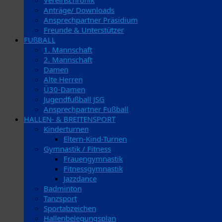
Vereinschronik
Anträge/ Downloads
Ansprechpartner Präsidium
Freunde & Unterstützer
FUßBALL
1. Mannschaft
2. Mannschaft
Damen
Alte Herren
Ü30-Damen
Jugendfußball JSG
Ansprechpartner Fußball
HALLEN- & BREITENSPORT
Kinderturnen
Eltern-Kind-Turnen
Gymnastik / Fitness
Frauengymnastik
Fitnessgymnastik
Jazzdance
Badminton
Tanzsport
Sportabzeichen
Hallenbelegungsplan