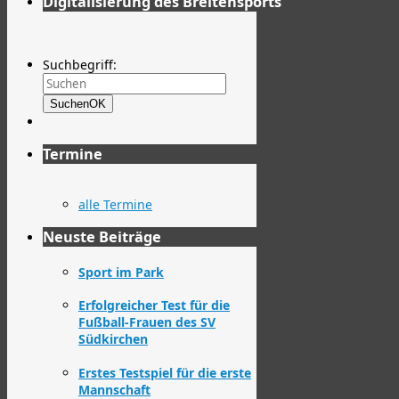
Digitalisierung des Breitensports
Suchbegriff:
Suchen
OK
Termine
alle Termine
Neuste Beiträge
Sport im Park
Erfolgreicher Test für die
Fußball-Frauen des SV
Südkirchen
Erstes Testspiel für die erste
Mannschaft