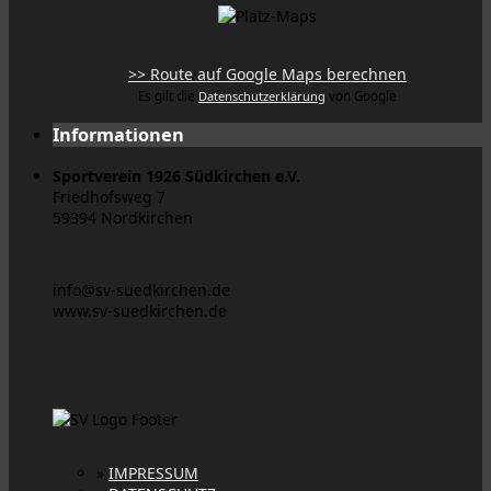
>> Route auf Google Maps berechnen
Es gilt die
Datenschutzerklärung
von Google
Informationen
Sportverein 1926 Südkirchen e.V.
Friedhofsweg 7
59394 Nordkirchen
info@sv-suedkirchen.de
www.sv-suedkirchen.de
»
IMPRESSUM