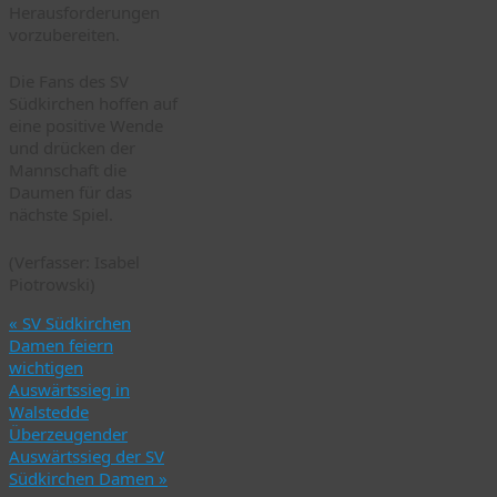
Herausforderungen
vorzubereiten.
Die Fans des SV
Südkirchen hoffen auf
eine positive Wende
und drücken der
Mannschaft die
Daumen für das
nächste Spiel.
(Verfasser: Isabel
Piotrowski)
«
SV Südkirchen
Damen feiern
wichtigen
Auswärtssieg in
Walstedde
Überzeugender
Auswärtssieg der SV
Südkirchen Damen
»