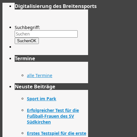
Digitalisierung des Breitensports
Suchbegriff:
Suchen
OK
Termine
alle Termine
Neuste Beiträge
Sport im Park
Erfolgreicher Test für die
Fußball-Frauen des SV
Südkirchen
Erstes Testspiel für die erste