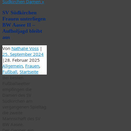
Südkirchen Damen
»
SV Südkirchen
Frauen unterliegen
BW Aasee II –
Aufholjagd bleibt
aus
Von
Nathalie Voss
|
25. September 2024
|
28. Februar 2025
Allgemein
,
Frauen
,
Fußball
,
Startseite
Bei besten
Fußballwetter
empfingen die
Damen des SV
Südkirchen am
vergangenen Spieltag
die zweite
Mannschaft des SV
BW Aasee.
Der Gegner, ein