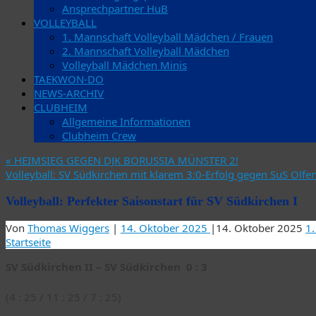
Ansprechpartner HuB
VOLLEYBALL
1. Mannschaft Volleyball Mädchen / Frauen
2. Mannschaft Volleyball Mädchen
Volleyball Mädchen Minis
TAEKWON-DO
NEWS-ARCHIV
CLUBHEIM
Allgemeine Informationen
Clubheim Crew
«
HEIMSIEG GEGEN DJK BORUSSIA MÜNSTER 2!
Volleyball: SV Südkirchen mit klarem 3:0-Erfolg gegen SuS Olfe
Volleyball: Perfekter Saisonstart für SV Südkirchen I
Von
Thomas Wiggers
|
14. Oktober 2025
|
14. Oktober 2025
1.
Startseite
SV Südkirchen II – SV Südkirchen 0 : 3
(4 : 25 / 11 : 25 / 7 : 25)