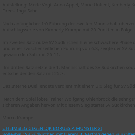
Aufstellung: Merle Vogt, Anna Appel, Marie Untiedt, Kimberly Kr
Drees, Inga Sabe
Nach anfänglicher 1:0 Führung der zweiten Mannschaft überzeug
Aufschlagsserie von Kimberly Krampe mit 20 Punkten in Folge u
Im zweiten Satz nutze SV Südkirchen II eine schwächere Phase 
und einer zwischenzeitlichen Führung von 6:3, zeigte der SV 
gewann den Satz mit 25:11.
Im dritten Satz setzte die 1. Mannschaft des SV Südkirchen so
entscheidenden Satz mit 25:7.
Das Interne Duell endete verdient mit einem 3:0 Sieg für SV Süd
Nach dem Spiel lobte Trainer Wolfgang Uhlenbrock die sehr gu
sicheren Angaben hervor. Mit diesem Sieg startet SV Südkirchen 
Marco Krampe
«
HEIMSIEG GEGEN DJK BORUSSIA MÜNSTER 2!
Volleyball: SV Südkirchen mit klarem 3:0-Erfolg gegen SuS Olfe