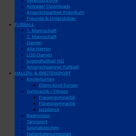
Vereinschronik
Anträge/ Downloads
Ansprechpartner Präsidium
Freunde & Unterstützer
FUßBALL
1. Mannschaft
2. Mannschaft
Damen
Alte Herren
Ü30-Damen
Jugendfußball JSG
Ansprechpartner Fußball
HALLEN- & BREITENSPORT
Kinderturnen
Eltern-Kind-Turnen
Gymnastik / Fitness
Frauengymnastik
Fitnessgymnastik
Jazzdance
Badminton
Tanzsport
Sportabzeichen
Hallenbelegungsplan