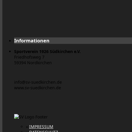
Informationen
Sportverein 1926 Südkirchen e.V.
Friedhofsweg 7
59394 Nordkirchen
info@sv-suedkirchen.de
www.sv-suedkirchen.de
»
IMPRESSUM