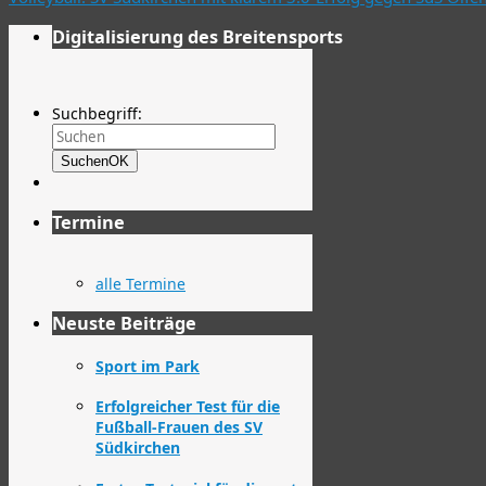
Digitalisierung des Breitensports
Suchbegriff:
Suchen
OK
Termine
alle Termine
Neuste Beiträge
Sport im Park
Erfolgreicher Test für die
Fußball-Frauen des SV
Südkirchen