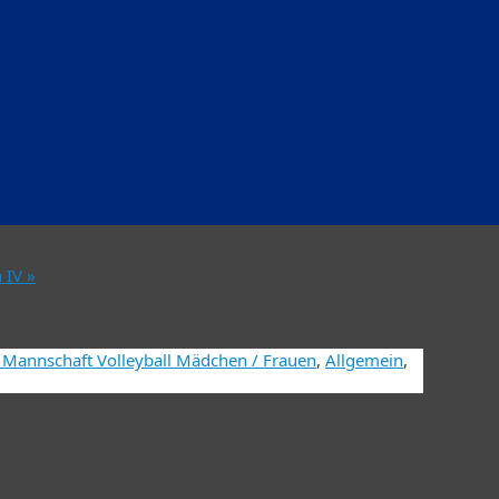
n IV
»
 Mannschaft Volleyball Mädchen / Frauen
,
Allgemein
,