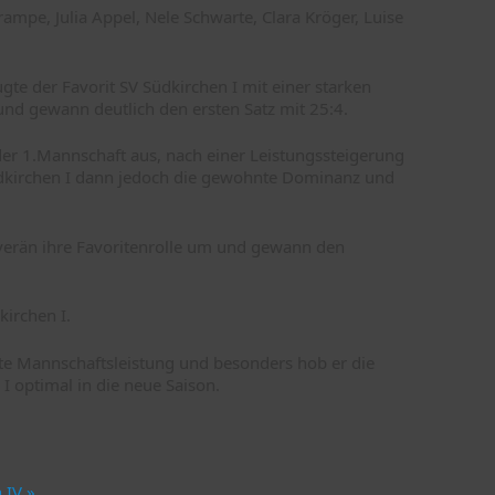
ampe, Julia Appel, Nele Schwarte, Clara Kröger, Luise
te der Favorit SV Südkirchen I mit einer starken
nd gewann deutlich den ersten Satz mit 25:4.
der 1.Mannschaft aus, nach einer Leistungssteigerung
Südkirchen I dann jedoch die gewohnte Dominanz und
uverän ihre Favoritenrolle um und gewann den
kirchen I.
te Mannschaftsleistung und besonders hob er die
I optimal in die neue Saison.
n IV
»