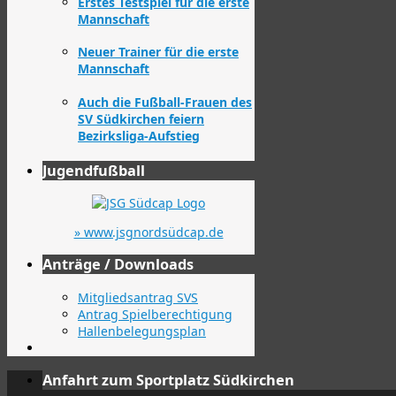
Erstes Testspiel für die erste
Mannschaft
Neuer Trainer für die erste
Mannschaft
Auch die Fußball-Frauen des
SV Südkirchen feiern
Bezirksliga-Aufstieg
Jugendfußball
» www.jsgnordsüdcap.de
Anträge / Downloads
Mitgliedsantrag SVS
Antrag Spielberechtigung
Hallenbelegungsplan
Anfahrt zum Sportplatz Südkirchen