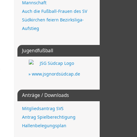
Mannschaft
Auch die Fußball-Frauen des SV
Südkirchen feiern Bezirksliga-
Aufstieg
Jugendfußball
» www.jsgnordsüdcap.de
Anträge / Downloads
Mitgliedsantrag SVS
Antrag Spielberechtigung
Hallenbelegungsplan