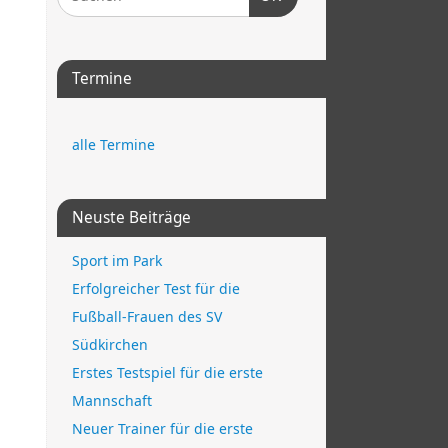
Termine
alle Termine
n
Neuste Beiträge
Sport im Park
Erfolgreicher Test für die
Fußball-Frauen des SV
Südkirchen
Erstes Testspiel für die erste
Mannschaft
Neuer Trainer für die erste